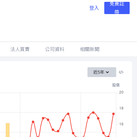
免費註
登入
冊
法人買賣
公司資料
相關新聞
近5年