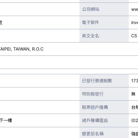
公司網站
ww
號
電子郵件
inv
英文全名
CS
TAIPEI, TAIWAN, R.O.C
已發行普通股數
17
特別股發行
無
股票過戶機構
台
下一樓
過戶機構電話
(0
變更前名稱
強