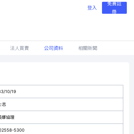
免費註
登入
冊
法人買賣
公司資料
相關新聞
83/10/19
士志
美娜協理
2)2558-5300