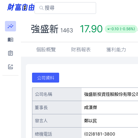
17.90
強盛新
-0.10 (-0.56%)
1463
個股概覽
財務報表
獲利能力
公司資料
公司名稱
強盛新投資控股股份有限公
董事長
成漢傑
發言人
鄭以民
總機電話
(02)8181-3800