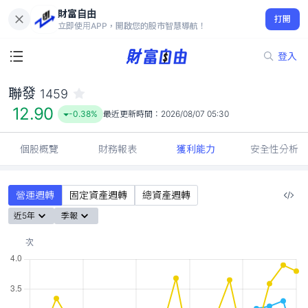
財富自由
聯發 1459
打開
12.90
-0.38%
立即使用APP，開啟您的股市智慧導航！
登入
聯發
1459
12.90
-0.38%
最近更新時間：
2026/08/07 05:30
個股概覽
財務報表
獲利能力
安全性分析
營運週轉
固定資產週轉
總資產週轉
近5年
季報