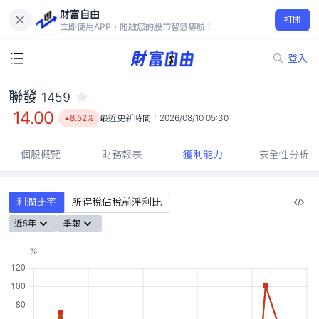
財富自由
聯發 1459
打開
14.00
8.52%
立即使用APP，開啟您的股市智慧導航！
登入
聯發
1459
14.00
8.52%
最近更新時間：
2026/08/10 05:30
個股概覽
財務報表
獲利能力
安全性分析
利潤比率
所得稅佔稅前淨利比
近5年
季報