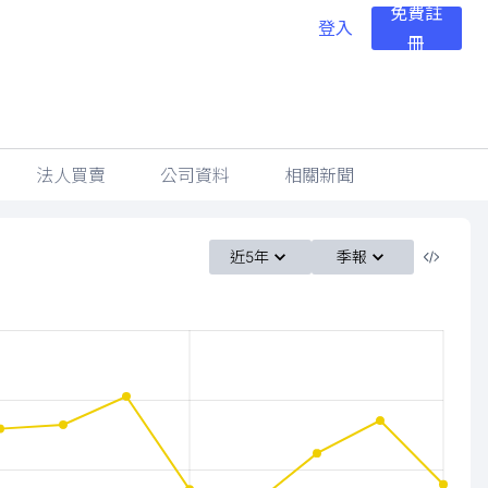
免費註
登入
冊
法人買賣
公司資料
相關新聞
近5年
季報