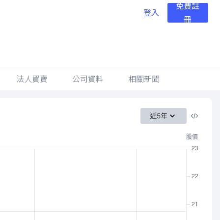
免費註
登入
冊
法人買賣
公司資料
相關新聞
近5年