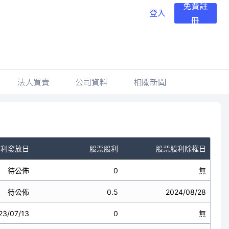
免費註
登入
冊
法人買賣
公司資料
相關新聞
股利發放日
股票股利
股票股利除權日
待公佈
0
無
待公佈
0.5
2024/08/28
23/07/13
0
無