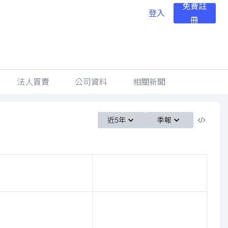
免費註
登入
冊
法人買賣
公司資料
相關新聞
近5年
季報