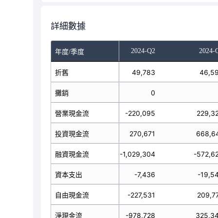
詳細數據
023-Q4
2024-Q1
2024-Q2
2024-
年度/季度
8,328
折舊
51,048
49,783
46,5
0
攤銷
0
0
77,011
營業現金流
-50,329
-220,095
229,3
9,439
1,598,955
投資現金流
270,671
668,6
97,337
融資現金流
-270,622
-1,029,304
-572,6
-2,157
資本支出
-4,802
-7,436
-19,5
4,854
自由現金流
-55,131
-227,531
209,7
49,113
淨現金流
1,278,004
-978,728
325,3