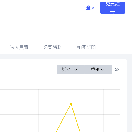
免費註
登入
冊
法人買賣
公司資料
相關新聞
近5年
季報