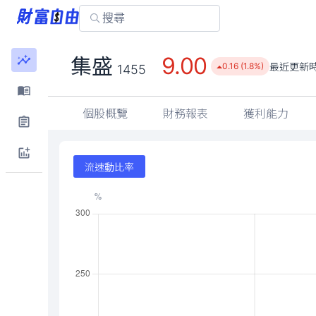
9.00
集盛
最近更新
0.16 (1.8%)
1455
個股概覽
財務報表
獲利能力
流速動比率