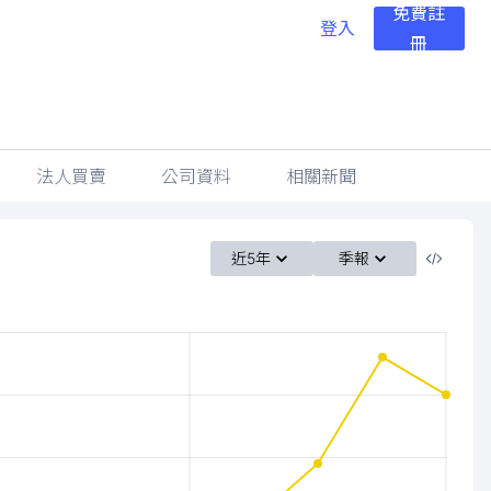
免費註
登入
冊
法人買賣
公司資料
相關新聞
近5年
季報