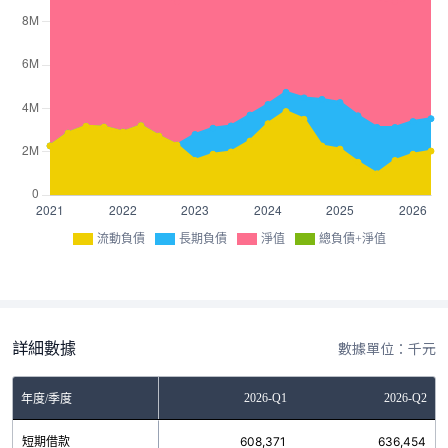
流動負債
長期負債
淨值
總負債+淨值
詳細數據
數據單位：千元
Q3
2025-Q4
2026-Q1
2026-Q2
年度/季度
9
短期借款
300,100
608,371
636,454