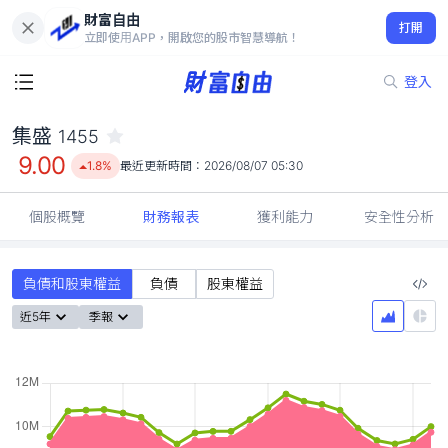
財富自由
集盛 1455
打開
9.00
1.8%
立即使用APP，開啟您的股市智慧導航！
登入
集盛
1455
9.00
1.8%
最近更新時間：
2026/08/07 05:30
個股概覽
財務報表
獲利能力
安全性分析
負債和股東權益
負債
股東權益
近5年
季報