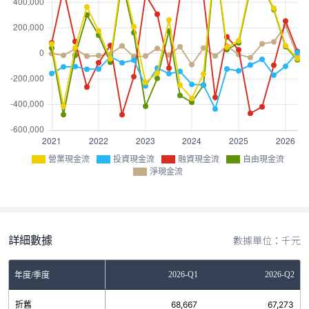
營業現金流
投資現金流
融資現金流
自由現金流
淨現金流
詳細數據
數據單位：千元
Q3
2025-Q4
2026-Q1
2026-Q2
年度/季度
5
折舊
75,784
68,667
67,273