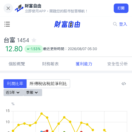
財富自由
台富 1454
打開
12.80
-1.53%
立即使用APP，開啟您的股市智慧導航！
登入
台富
1454
12.80
-1.53%
最近更新時間：
2026/08/07 05:30
個股概覽
財務報表
獲利能力
安全性分析
利潤比率
所得稅佔稅前淨利比
近5年
季報