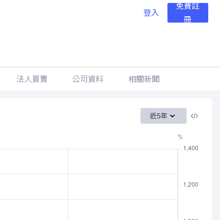
免費註
登入
冊
法人買賣
公司資料
相關新聞
近5年