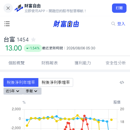
財富自由
台富 1454
打開
13.00
-1.54%
立即使用APP，開啟您的股市智慧導航！
登入
台富
1454
13.00
-1.54%
最近更新時間：
2026/08/06 05:30
個股概覽
財務報表
獲利能力
安全性分析
稅後淨利年增率
稅後淨利季增率
近5年
季報