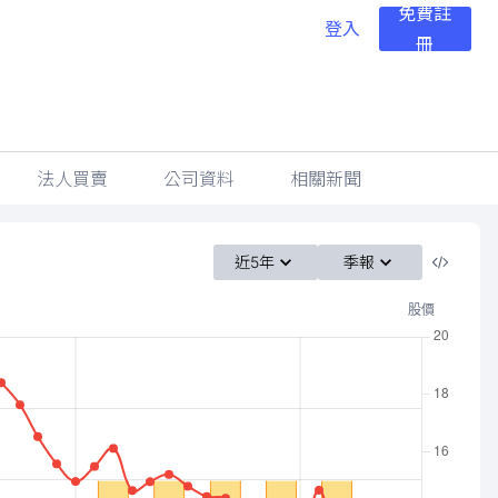
免費註
登入
冊
法人買賣
公司資料
相關新聞
近5年
季報