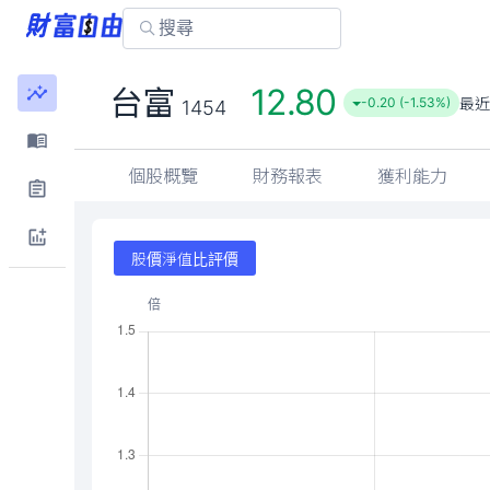
12.80
台富
最近
-0.20 (-1.53%)
1454
個股概覽
財務報表
獲利能力
股價淨值比評價