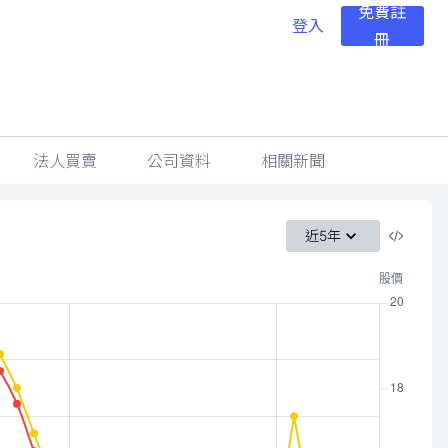
免費註
登入
冊
法人買賣
公司資料
相關新聞
近5年