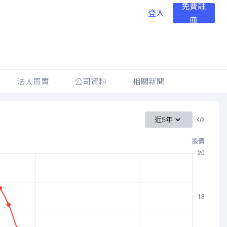
免費註
登入
冊
法人買賣
公司資料
相關新聞
近5年