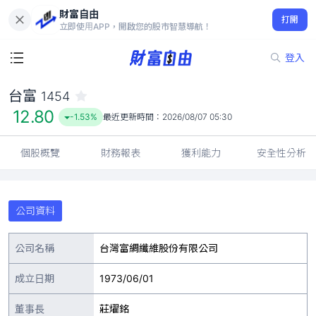
財富自由
台富 1454
打開
12.80
-1.53%
立即使用APP，開啟您的股市智慧導航！
登入
台富
1454
12.80
-1.53%
最近更新時間：
2026/08/07 05:30
個股概覽
財務報表
獲利能力
安全性分析
公司資料
公司名稱
台灣富綢纖維股份有限公司
成立日期
1973/06/01
董事長
莊燿銘