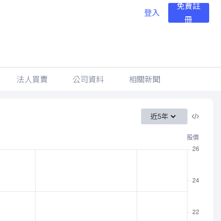
免費註
登入
冊
法人買賣
公司資料
相關新聞
近5年