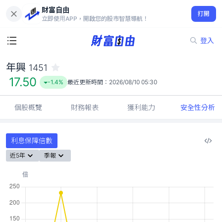
財富自由
年興 1451
打開
17.50
-1.4%
立即使用APP，開啟您的股市智慧導航！
登入
年興
1451
17.50
-1.4%
最近更新時間：
2026/08/10 05:30
個股概覽
財務報表
獲利能力
安全性分析
利息保障倍數
近5年
季報