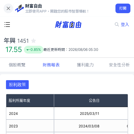
財富自由
年興 1451
打開
17.55
-0.85%
立即使用APP，開啟您的股市智慧導航！
登入
年興
1451
17.55
-0.85%
最近更新時間：
2026/08/06 05:30
個股概覽
財務報表
獲利能力
安全性分析
股利政策
股利所屬年度
公告日
2024
2025/03/11
2023
2024/03/08
0.5