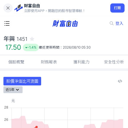
財富自由
年興 1451
打開
17.50
-1.4%
立即使用APP，開啟您的股市智慧導航！
登入
年興
1451
17.50
-1.4%
最近更新時間：
2026/08/10 05:30
個股概覽
財務報表
獲利能力
安全性分析
股價淨值比河流圖
近5年