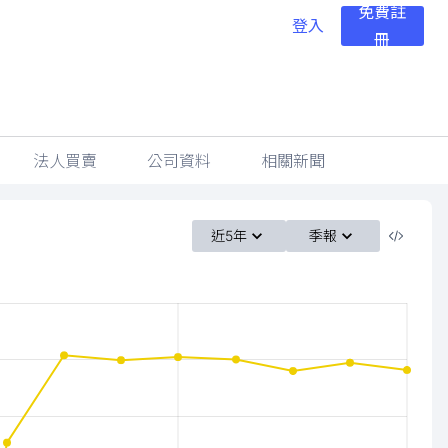
免費註
登入
冊
法人買賣
公司資料
相關新聞
近5年
季報