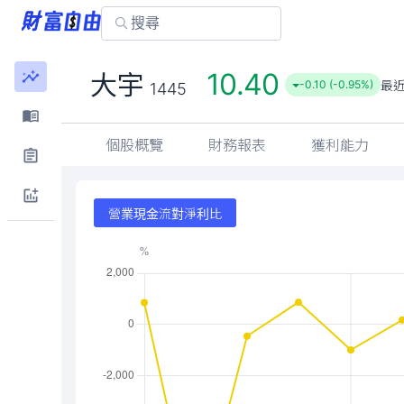
10.40
大宇
最
-0.10 (-0.95%)
1445
個股概覽
財務報表
獲利能力
營業現金流對淨利比