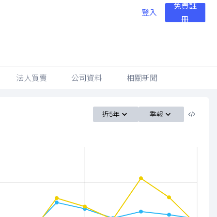
免費註
登入
冊
法人買賣
公司資料
相關新聞
近5年
季報