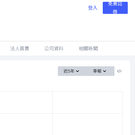
免費註
登入
冊
法人買賣
公司資料
相關新聞
近5年
季報