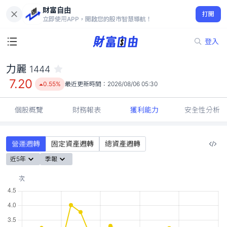
財富自由
力麗 1444
打開
7.20
0.55%
立即使用APP，開啟您的股市智慧導航！
登入
力麗
1444
7.20
0.55%
最近更新時間：
2026/08/06 05:30
個股概覽
財務報表
獲利能力
安全性分析
營運週轉
固定資產週轉
總資產週轉
近5年
季報