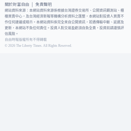
關於財富自由
免責聲明
|
網站資料來源：本網站資料來源係根據台灣證券交易所、公開資訊觀測站、櫃
檯買賣中心，及台灣經濟新報等機構分析資料之匯整，本網站對投資人買賣不
作任何建議或暗示。本網站資料係完全來自公開資訊，若遇傳輸中斷、延遲及
更新，本網站不負任何責任。投資人對交易盈虧須自負全責，投資前請謹慎評
估風險。
自由時報版權所有不得轉載
©
2026
The Liberty Times. All Rights Reserved.