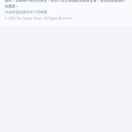
更新，本網站不負任何責任。投資人對交易盈虧須自負全責，投資前請謹慎評
估風險。
自由時報版權所有不得轉載
©
2026
The Liberty Times. All Rights Reserved.