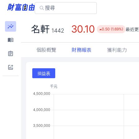
30.10
名軒
最近更
0.50 (1.69%)
1442
個股概覽
財務報表
獲利能力
損益表