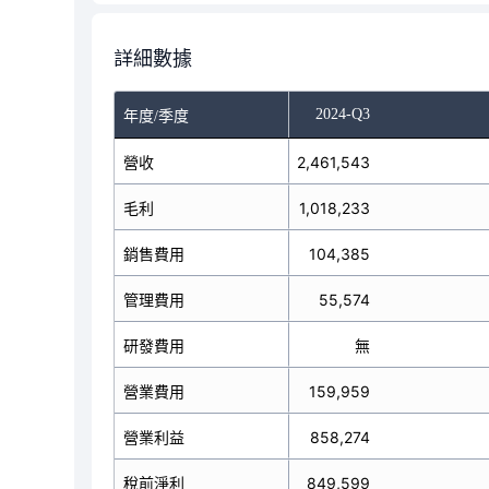
詳細數據
-Q1
2024-Q2
2024-Q3
年度/季度
3,066,738
營收
2,461,543
毛利
1,200,652
1,018,233
銷售費用
129,613
104,385
管理費用
64,747
55,574
研發費用
無
無
營業費用
194,360
159,959
營業利益
1,006,292
858,274
稅前淨利
988,096
849,599