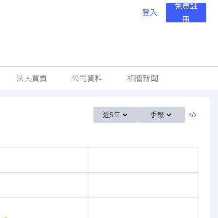
免費註
登入
冊
法人買賣
公司資料
相關新聞
近5年
季報