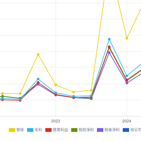
營收
毛利
營業利益
稅前淨利
稅後淨利
母公