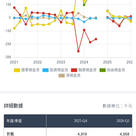
營業現金流
投資現金流
融資現金流
自由現金流
淨現金流
詳細數據
數據單位：千元
Q2
2025-Q3
2025-Q4
2026-Q1
年度/季度
1
折舊
4,987
4,919
4,958