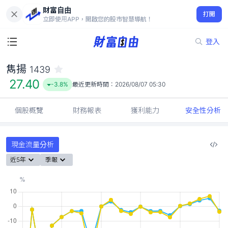
財富自由
雋揚 1439
打開
27.40
-3.8%
立即使用APP，開啟您的股市智慧導航！
登入
雋揚
1439
27.40
-3.8%
最近更新時間：
2026/08/07 05:30
個股概覽
財務報表
獲利能力
安全性分析
現金流量分析
近5年
季報