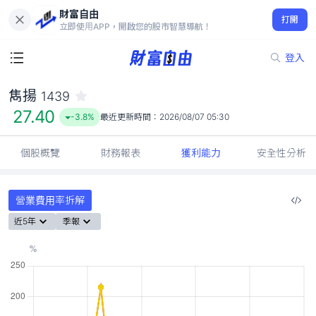
財富自由
雋揚 1439
打開
27.40
-3.8%
立即使用APP，開啟您的股市智慧導航！
登入
雋揚
1439
27.40
-3.8%
最近更新時間：
2026/08/07 05:30
個股概覽
財務報表
獲利能力
安全性分析
營業費用率拆解
近5年
季報