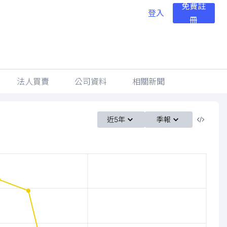
免費註
登入
冊
法人買賣
公司資料
相關新聞
近5年
季報