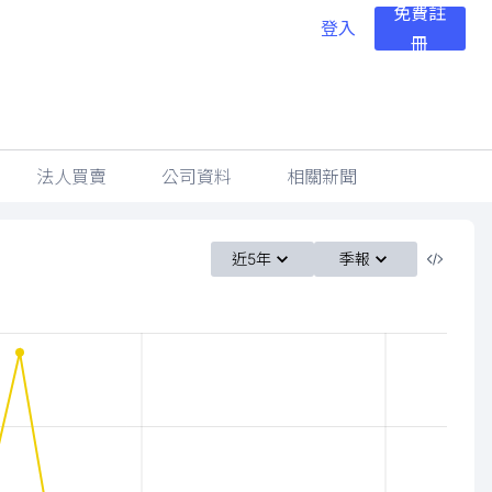
免費註
登入
冊
法人買賣
公司資料
相關新聞
近5年
季報