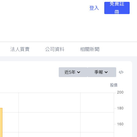
免費註
登入
冊
法人買賣
公司資料
相關新聞
近5年
季報