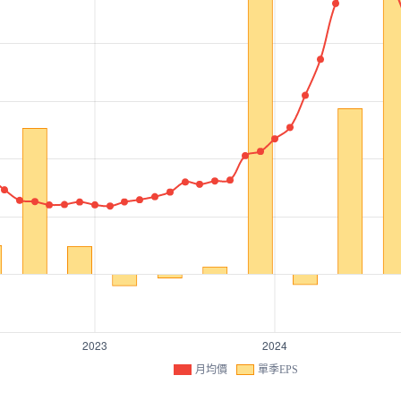
月均價
單季EPS