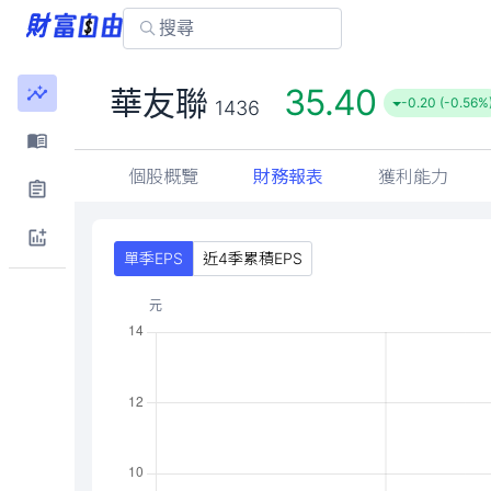
35.40
華友聯
-0.20 (-0.56%
1436
個股概覽
財務報表
獲利能力
單季EPS
近4季累積EPS