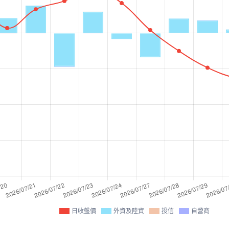
日收盤價
外資及陸資
投信
自營商