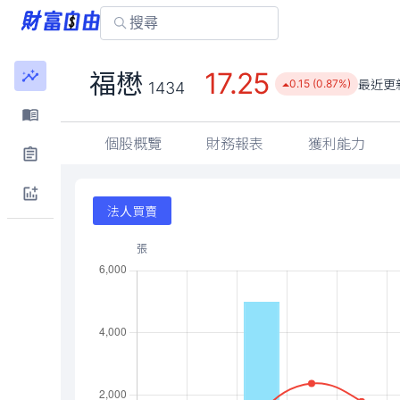
17.25
福懋
最近更
0.15 (0.87%)
1434
個股概覽
財務報表
獲利能力
法人買賣