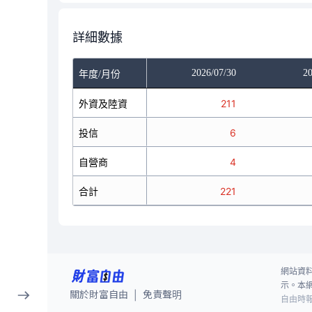
詳細數據
/28
2026/07/29
2026/07/30
20
年度/月份
818
外資及陸資
699
211
1
投信
8
6
14
自營商
22
4
833
合計
729
221
網站資
示。本
關於財富自由
免責聲明
|
自由時