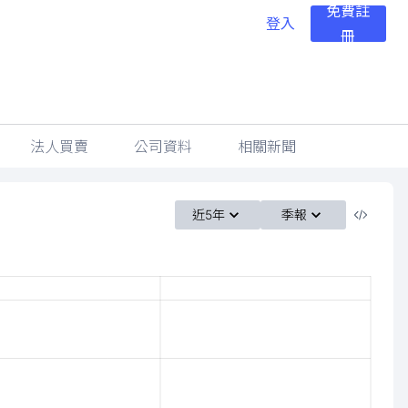
免費註
登入
冊
法人買賣
公司資料
相關新聞
近5年
季報