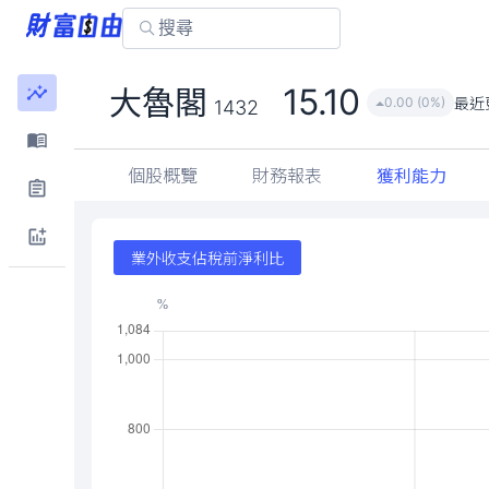
15.10
大魯閣
最近
0.00 (0%)
1432
個股概覽
財務報表
獲利能力
業外收支佔稅前淨利比