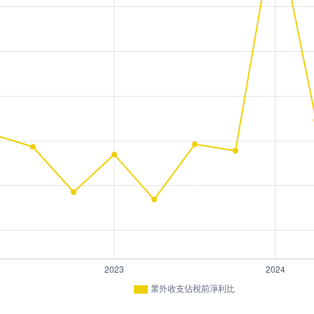
業外收支佔稅前淨利比