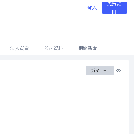
免費註
登入
冊
法人買賣
公司資料
相關新聞
近5年