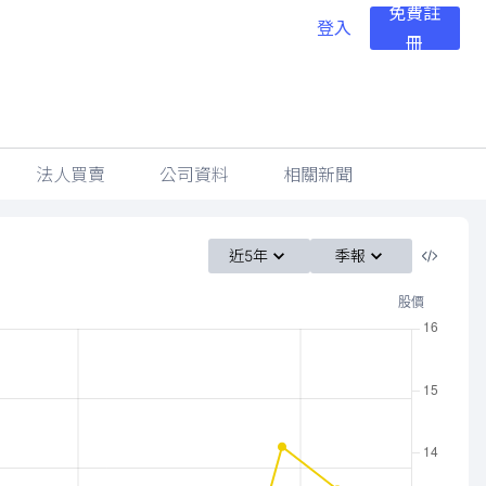
免費註
登入
冊
法人買賣
公司資料
相關新聞
近5年
季報