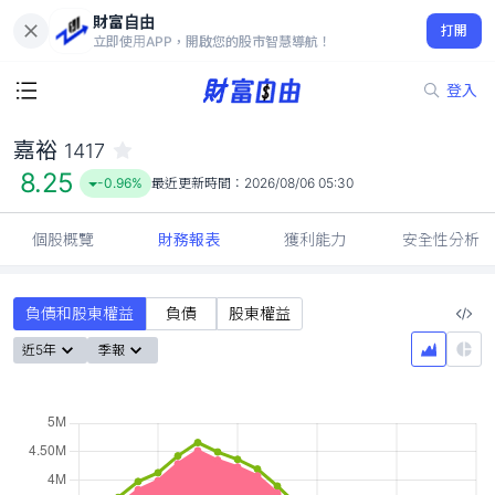
財富自由
嘉裕 1417
打開
8.25
-0.96%
立即使用APP，開啟您的股市智慧導航！
登入
嘉裕
1417
8.25
-0.96%
最近更新時間：
2026/08/06 05:30
個股概覽
財務報表
獲利能力
安全性分析
負債和股東權益
負債
股東權益
近5年
季報