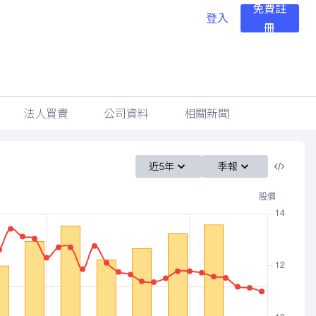
免費註
登入
冊
法人買賣
公司資料
相關新聞
近5年
季報