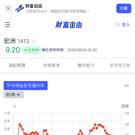
財富自由
宏洲 1413
打開
9.20
-0.43%
立即使用APP，開啟您的股市智慧導航！
登入
宏洲
1413
9.20
-0.43%
最近更新時間：
2026/08/05 05:30
個股概覽
財務報表
獲利能力
安全性分析
平均現金股息殖利率
近5年