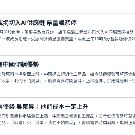
揭切入AI供應鏈 帶量飆漲停
日召開股東會，董事長吳東昇說，旗下高溫工程塑料已切入AI伺服器連接
波成長動能。受惠利多消息激勵買盤，截至上午10時5分暫報漲停價20.7
弱中國傾銷優勢
引發原料市場全面上漲，中國過去傾銷化工產品，如今低價優勢可望逐步
平競爭，我們不怕競爭」，後續需要時間發酵，正積極攜手供應鏈應對。
銷優勢 吳東昇：他們成本一定上升
進而引發原料市場全面上漲，中國過去傾銷化工產品，如今低價優勢可望逐
的話，（就是）公平競爭，我們不怕競爭」，後續需要時間發酵，集團正