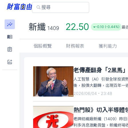
22.50
新纖
最
-0.10 (-0.44%)
1409
個股概覽
財務報表
獲利能力
老傳產翻身「2黑馬」
人工智慧（AI）引發全球投
後，股價大翻轉，出現百年一
間！」
2026/06/04・23:48
熱門股》切入半導體領
老牌紡織廠新纖（1409）昨
利多消息激勵買盤，新纖終場收在