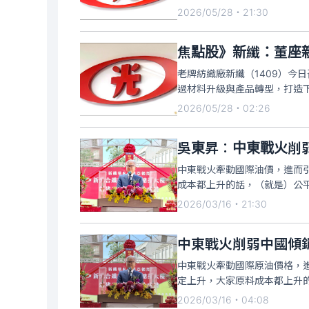
2026/05/28・21:30
焦點股》新纖：董座親
老牌紡織廠新纖（1409）今
過材料升級與產品轉型，打造下一
2026/05/28・02:26
吳東昇︰中東戰火削
中東戰火牽動國際油價，進而
成本都上升的話，（就是）公
望」
2026/03/16・21:30
中東戰火削弱中國傾
中東戰火牽動國際原油價格，
定上升，大家原料成本都上升
2026/03/16・04:08