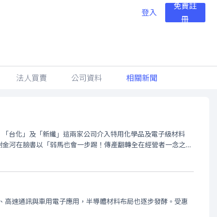
免費註
登入
冊
法人買賣
公司資料
相關新聞
，「台化」及「新纖」這兩家公司介入特用化學品及電子級材料
謝金河在臉書以「弱馬也會一步踢！傳產翻轉全在經營者一念之
器、高速通訊與車用電子應用，半導體材料布局也逐步發酵。受惠