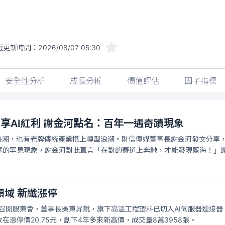
近更新時間：
2026/08/07 05:30
安全性分析
成長分析
價值評估
因子指標
享AI紅利 謝金河點名：百年一遇奇蹟現象
資熱潮，也有老牌傳統產業搭上轉型浪潮。財信傳媒董事長謝金河發文分享
遇的罕見現象，謝金河對此直言「在對的賽道上奔馳，才能發現藍海！」
域 新纖漲停
日召開股東會，董事長吳東昇說，旗下高溫工程塑料已切入AI伺服器連接
漲停價20.75元，創下4年多來新高價，成交量8萬3958張。