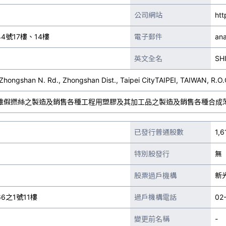
公司網站
htt
號17樓、14樓
電子郵件
ana
英文全名
SH
, Zhongshan N. Rd., Zhongshan Dist., Taipei CityTAIPEI, TAIWAN, R.O.
維假撚絲之製造及銷售各種工程用塑膠及其加工品之製造及銷售各種合成
已發行普通股數
1,
特別股發行
無
股票過戶機構
新
之1號11樓
過戶機構電話
02
變更前名稱
-