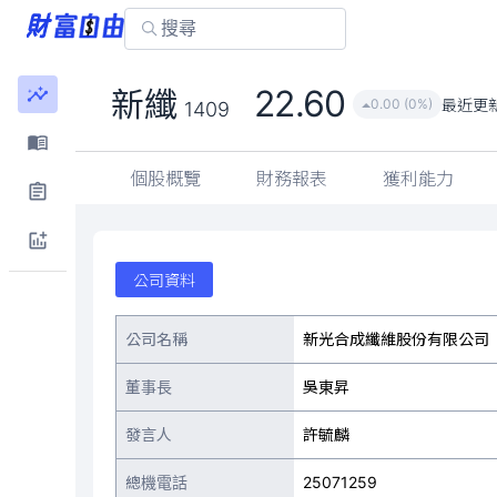
22.60
新纖
最近更
0.00 (0%)
1409
個股概覽
財務報表
獲利能力
公司資料
公司名稱
新光合成纖維股份有限公司
董事長
吳東昇
發言人
許毓麟
總機電話
25071259