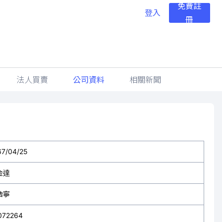
免費註
登入
冊
法人買賣
公司資料
相關新聞
67/04/25
金達
浩寧
072264