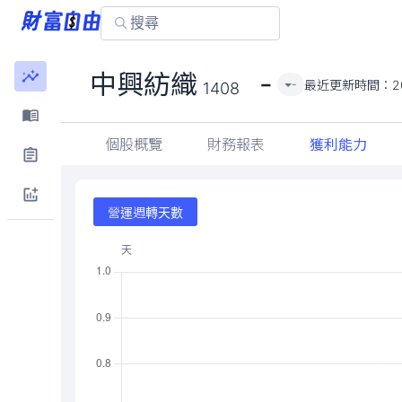
-
中興紡織
最近更新時間：
2
-
1408
個股概覽
財務報表
獲利能力
營運週轉天數