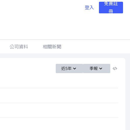
免費註
登入
冊
公司資料
相關新聞
近5年
季報