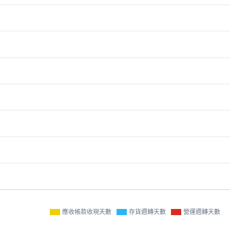
應收帳款收現天數
存貨週轉天數
營運週轉天數