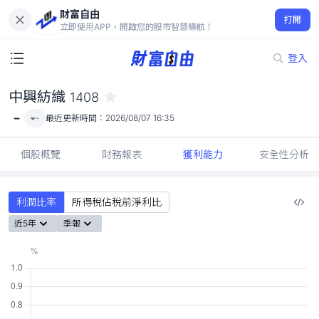
財富自由
中興紡織 1408
打開
-
立即使用APP，開啟您的股市智慧導航！
登入
中興紡織
1408
-
-
最近更新時間：
2026/08/07 16:35
個股概覽
財務報表
獲利能力
安全性分析
利潤比率
所得稅佔稅前淨利比
近5年
季報