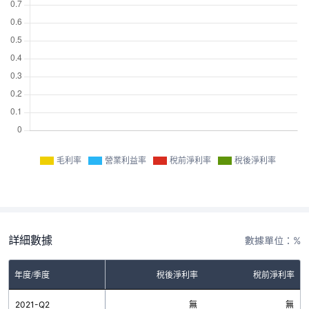
毛利率
營業利益率
稅前淨利率
稅後淨利率
詳細數據
數據單位：%
率
年度/季度
營業利益率
稅後淨利率
稅前淨利率
無
2021-Q2
無
無
無