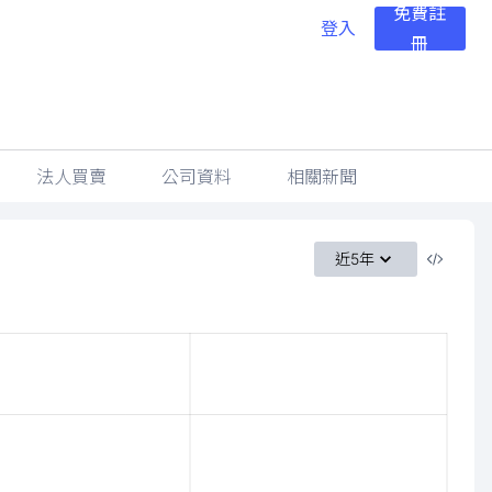
免費註
登入
冊
法人買賣
公司資料
相關新聞
近5年