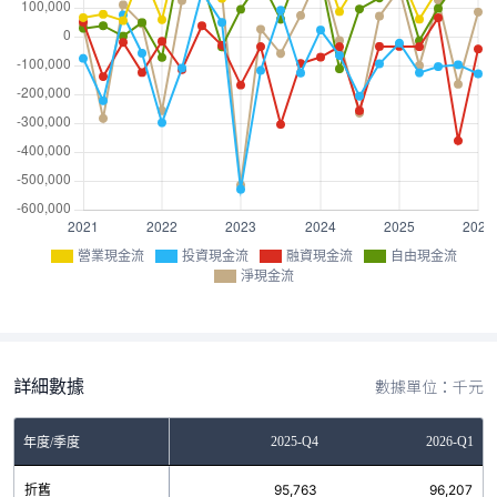
營業現金流
投資現金流
融資現金流
自由現金流
淨現金流
詳細數據
數據單位：千元
Q2
2025-Q3
2025-Q4
2026-Q1
年度/季度
0
折舊
95,822
95,763
96,207