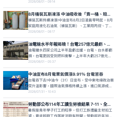
油價格凍漲，95汽油維持在每公32元，中油自戰爭
2026/08/01・09:14
後，汽柴油合計已吸收約162.7億元。下週油價國內
油價凍漲後，牌價維持92無鉛汽油每公升30.5元、
8月桶裝瓦斯凍漲 中油吸收後「賣一桶、賠一桶」
95無鉛汽油每公升32.0元、98無鉛汽油每公升34.0
桶裝瓦斯持續凍漲!中油宣布8月2日凌晨零時起，8月
元
家庭用液化石油氣（桶裝瓦斯）、工業用丙烷、丁
烷、混合丙丁烷及車用液化石油氣價格皆不調整；根
2026/08/01・08:17
據統計，中油每公斤累計吸收金額已達21.45元，比
稅後牌價每公斤20.01元還要多，中油相當於是「賣
油電糖水半年報揭曉！台電257億元最虧、中油「時間差」暫賺133億元
一桶、賠一桶」。
油電糖水四家公司上半年盈虧出爐。台電、台水都虧
損，台電更因受到燃料衝擊，上半年大虧257億元，
中油則因成本尚未完全反映，稅前仍賺超過百億，台
2026/08/01・05:37
糖業外加持也有盈餘。目前中東戰爭未歇，水電價格
也難調，下半年中油、台電、台水虧損局勢難以扭
中油宣布8月電業氣價漲9.91％ 台電苦吞
轉，今年全年又將只剩台糖一枝獨秀，且台水虧損逐
台電吞下去!中油今（31）日宣布，受中東地緣政治衝
年擴大，台電、中油則是累
突升溫影響，國際油氣價格持續上漲，進口氣源成本
增加。8月電業氣價再漲9.91%，合計中油4月以來對
2026/07/31・10:43
電業累計漲幅達56.11%，對下半年電價造成壓力；至
於工業用戶也調整5%，民生氣價則不調整。
勞動部公布114年工讀生勞檢結果 7-11、全家、中油續列違規大戶
暑假是青年學子打工的旺季，但打工族遭雇主苛扣工
資、要求超時工作等狀況時有所聞，勞動部近年加強