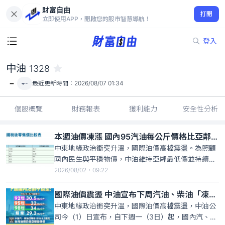
財富自由
中油 1328
打開
-
立即使用APP，開啟您的股市智慧導航！
登入
中油
1328
-
-
最近更新時間：
2026/08/07 01:34
個股概覽
財務報表
獲利能力
安全性分析
本週油價凍漲 國內95汽油每公斤價格比亞鄰便宜18.44元
中東地緣政治衝突升溫，國際油價高檔震盪。為照顧
國內民生與平穩物價，中油維持亞鄰最低價並持續執
行美伊戰爭專案平穩機制，明（3）日起一週汽油、
2026/08/02・09:22
柴油不調整價格。比對亞鄰國家油價，國內95無鉛汽
油與亞鄰最低價價差便宜18.44元/公升。中油昨
國際油價震盪 中油宣布下周汽油、柴油「凍漲」
（1）日宣布，自明（3）日凌晨零時起至8月9日晚上
中東地緣政治衝突升溫，國際油價高檔震盪，中油公
12時止，汽、柴
司今（1）日宣布，自下週一（3日）起，國內汽、柴